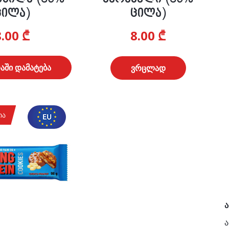
ცილა)
ცილა)
8.00
₾
8.00
₾
აში დამატება
ვრცლად
ია
ა