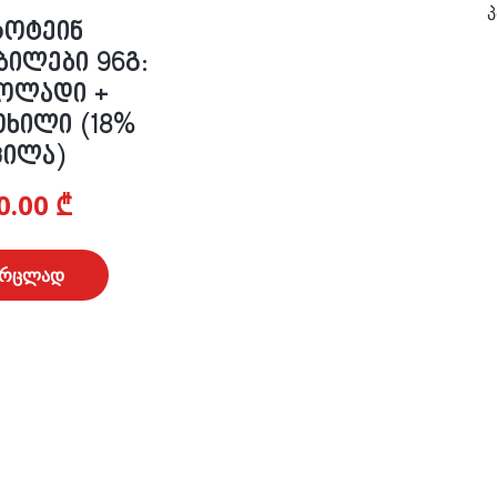
პ
როტეინ
ილები 96გ:
ოლადი +
თხილი (18%
ცილა)
0.00
₾
ვრცლად