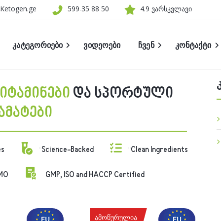
Ketogen.ge
599 35 88 50
4.9 ვარსკვლავი
კატეგორიები
ვიდეოები
ჩვენ
კონტაქტი
ვაკანსიები
ხარისხი
ი
იტამინები
და სპორტული
მაღაზიის სახელი
ამატები
ტული დანამატები
ები დანამატები
es
Science-Backed
Clean Ingredients
აღი კვება
MO
GMP, ISO and HACCP Certified
დები
ები
ამოწურულია